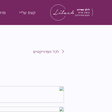
על
כפתור
קצת עליי
פרו
הסגירה
או
בהמשך
השימוש
באתר
–
לכל הפרויקטים
את/ה
מסכים/ה
לכך.
אפשר
לקרוא
עוד
ב
מדיניות
הפרטיות
.