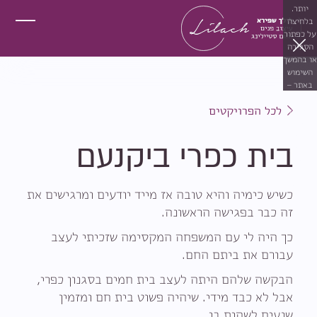
יותר.
בלחיצה
על כפתור
הסגירה
או בהמשך
השימוש
באתר –
את/ה
לכל הפרויקטים
מסכים/ה
לכך.
אפשר
בית כפרי ביקנעם
לקרוא
עוד
ב
מדיניות
הפרטיות
.
כשיש כימיה והיא טובה אז מייד יודעים ומרגישים את
זה כבר בפגישה הראשונה.
כך היה לי עם המשפחה המקסימה שזכיתי לעצב
עבורם את ביתם החם.
הבקשה שלהם היתה לעצב בית חמים בסגנון כפרי,
אבל לא כבד מידי. שיהיה פשוט בית חם ומזמין
שנעים לשהות בו.